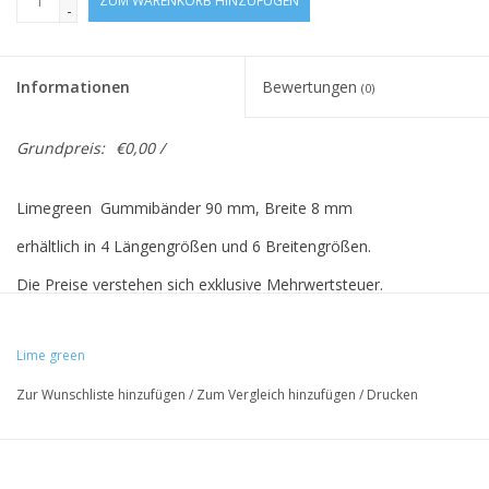
ZUM WARENKORB HINZUFÜGEN
-
Informationen
Bewertungen
(0)
Grundpreis:
€0,00 /
Limegreen Gummibänder 90 mm, Breite 8 mm
erhältlich in 4 Längengrößen und 6 Breitengrößen.
Die Preise verstehen sich exklusive Mehrwertsteuer.
Lime green
Vreeberg-Elastics haben folgende Eigenschaften:
Zur Wunschliste hinzufügen
/
Zum Vergleich hinzufügen
/
Drucken
- hohe Elastizität
- Latex- und PVC-frei
- UV-beständig: Für den Außenbereich geeignet. Dies gilt für alle