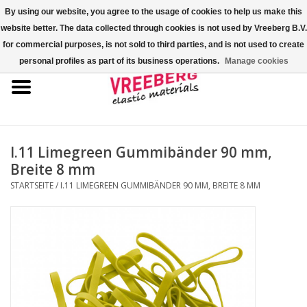
By using our website, you agree to the usage of cookies to help us make this
website better. The data collected through cookies is not used by Vreeberg B.V.
0 Artikel - €0,00
for commercial purposes, is not sold to third parties, and is not used to create
personal profiles as part of its business operations.
Manage cookies
Startseite
Überschuhe
Bunte Gummibänder
I.11 Limegreen Gummibänder 90 mm,
Breite 8 mm
Gummispannseile
STARTSEITE
/
I.11 LIMEGREEN GUMMIBÄNDER 90 MM, BREITE 8 MM
Palettenspanner
Kreuzgummibänder/X-Bands
Fastfix-Spannbänder