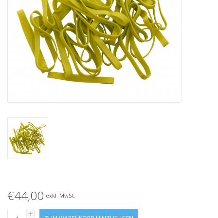
Geknotete Elastikschlaufe
Schwarze Gummibänder –
Sonderangebot!
Weiße Gummibänder –
Sonderangebot!
€44,00
exkl. MwSt.
+