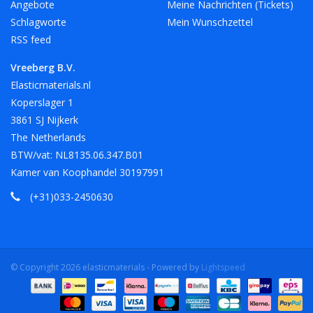
Angebote
Meine Nachrichten (Tickets)
Schlagworte
Mein Wunschzettel
RSS feed
Vreeberg B.V.
Elasticmaterials.nl
Koperslager 1
3861 SJ Nijkerk
The Netherlands
BTW/vat: NL8135.06.347.B01
Kamer van Koophandel 30197991
(+31)033-2450630
© Copyright 2026 elasticmaterials - Powered by
Lightspeed