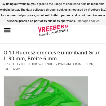
By using our website, you agree to the usage of cookies to help us make this
website better. The data collected through cookies is not used by Vreeberg B.V.
0 Artikel - €0,00
for commercial purposes, is not sold to third parties, and is not used to create
personal profiles as part of its business operations.
Manage cookies
Startseite
Überschuhe
Bunte Gummibänder
O.10 Fluoreszierendes Gummiband Grün
L. 90 mm, Breite 6 mm
Gummispannseile
STARTSEITE
/
O.10 FLUORESZIERENDES GUMMIBAND GRÜN L. 90 MM,
BREITE 6 MM
Palettenspanner
Kreuzgummibänder/X-Bands
Fastfix-Spannbänder