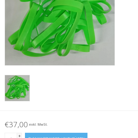
Geknotete Elastikschlaufe
Schwarze Gummibänder –
Sonderangebot!
Weiße Gummibänder –
Sonderangebot!
€37,00
exkl. MwSt.
+