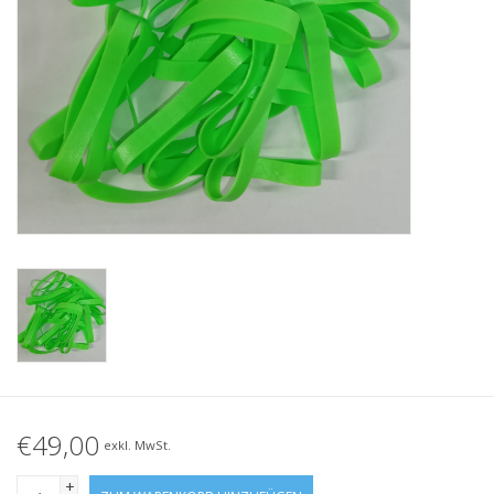
Geknotete Elastikschlaufe
Schwarze Gummibänder –
Sonderangebot!
Weiße Gummibänder –
Sonderangebot!
€49,00
exkl. MwSt.
+