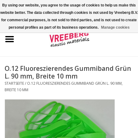
By using our website, you agree to the usage of cookies to help us make this
website better. The data collected through cookies is not used by Vreeberg B.V.
0 Artikel - €0,00
for commercial purposes, is not sold to third parties, and is not used to create
personal profiles as part of its business operations.
Manage cookies
Startseite
Überschuhe
Bunte Gummibänder
O.12 Fluoreszierendes Gummiband Grün
L. 90 mm, Breite 10 mm
Gummispannseile
STARTSEITE
/
O.12 FLUORESZIERENDES GUMMIBAND GRÜN L. 90 MM,
BREITE 10 MM
Palettenspanner
Kreuzgummibänder/X-Bands
Fastfix-Spannbänder