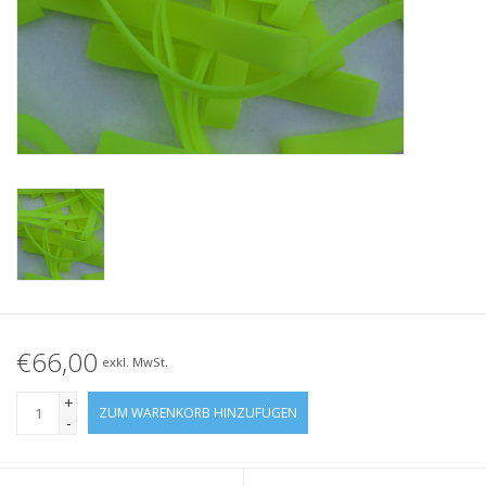
Geknotete Elastikschlaufe
Schwarze Gummibänder –
Sonderangebot!
Weiße Gummibänder –
Sonderangebot!
€66,00
exkl. MwSt.
+
ZUM WARENKORB HINZUFÜGEN
-