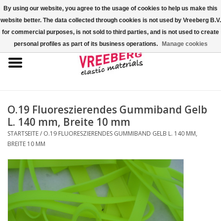
By using our website, you agree to the usage of cookies to help us make this
website better. The data collected through cookies is not used by Vreeberg B.V.
0 Artikel - €0,00
for commercial purposes, is not sold to third parties, and is not used to create
personal profiles as part of its business operations.
Manage cookies
Startseite
Überschuhe
Bunte Gummibänder
O.19 Fluoreszierendes Gummiband Gelb
L. 140 mm, Breite 10 mm
Gummispannseile
STARTSEITE
/
O.19 FLUORESZIERENDES GUMMIBAND GELB L. 140 MM,
BREITE 10 MM
Palettenspanner
Kreuzgummibänder/X-Bands
Fastfix-Spannbänder