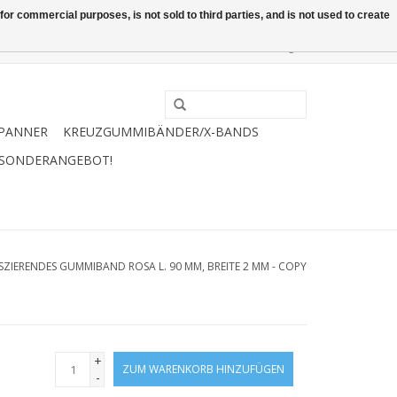
or commercial purposes, is not sold to third parties, and is not used to create
0 Artikel - €0,00
Mein Konto / Kundenkonto anlegen
PANNER
KREUZGUMMIBÄNDER/X-BANDS
 SONDERANGEBOT!
SZIERENDES GUMMIBAND ROSA L. 90 MM, BREITE 2 MM - COPY
+
ZUM WARENKORB HINZUFÜGEN
-