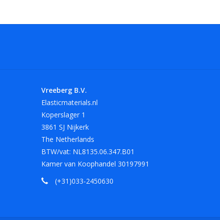
Vreeberg B.V.
Elasticmaterials.nl
Koperslager 1
3861 SJ Nijkerk
The Netherlands
BTW/vat: NL8135.06.347.B01
Kamer van Koophandel 30197991
(+31)033-2450630