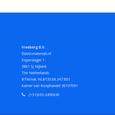
Vreeberg B.V.
Elasticmaterials.nl
Koperslager 1
3861 SJ Nijkerk
The Netherlands
BTW/vat: NL8135.06.347.B01
Kamer van Koophandel 30197991
(+31)033-2450630