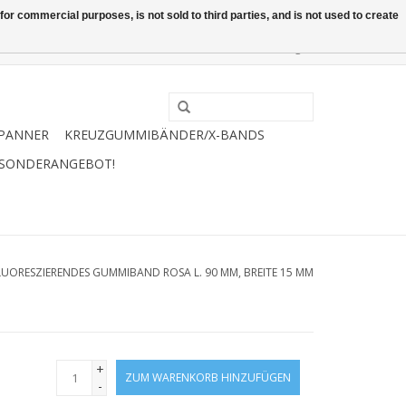
or commercial purposes, is not sold to third parties, and is not used to create
0 Artikel - €0,00
Mein Konto / Kundenkonto anlegen
PANNER
KREUZGUMMIBÄNDER/X-BANDS
 SONDERANGEBOT!
LUORESZIERENDES GUMMIBAND ROSA L. 90 MM, BREITE 15 MM
+
ZUM WARENKORB HINZUFÜGEN
-