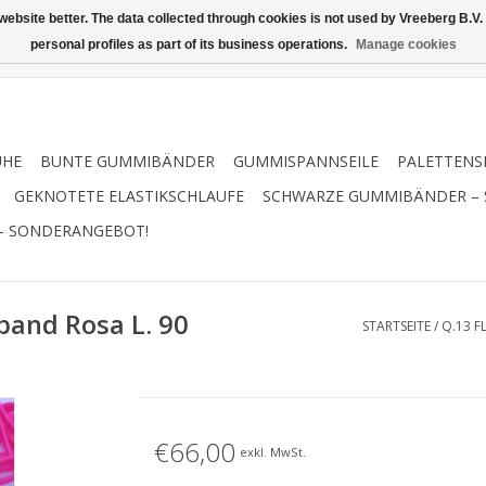
ebsite better. The data collected through cookies is not used by Vreeberg B.V. f
personal profiles as part of its business operations.
Manage cookies
UHE
BUNTE GUMMIBÄNDER
GUMMISPANNSEILE
PALETTENS
GEKNOTETE ELASTIKSCHLAUFE
SCHWARZE GUMMIBÄNDER –
– SONDERANGEBOT!
band Rosa L. 90
STARTSEITE
/
Q.13 F
€66,00
exkl. MwSt.