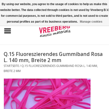
By using our website, you agree to the usage of cookies to help us make this
website better. The data collected through cookies is not used by Vreeberg B.V.
0 Artikel - €0,00
for commercial purposes, is not sold to third parties, and is not used to create
personal profiles as part of its business operations.
Manage cookies
Startseite
Überschuhe
Bunte Gummibänder
Q.15 Fluoreszierendes Gummiband Rosa
L. 140 mm, Breite 2 mm
Gummispannseile
STARTSEITE
/
Q.15 FLUORESZIERENDES GUMMIBAND ROSA L. 140 MM,
BREITE 2 MM
Palettenspanner
Kreuzgummibänder/X-Bands
Fastfix-Spannbänder