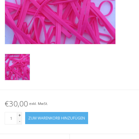
Geknotete Elastikschlaufe
Schwarze Gummibänder –
Sonderangebot!
Weiße Gummibänder –
Sonderangebot!
€30,00
exkl. MwSt.
+
ZUM WARENKORB HINZUFÜGEN
-