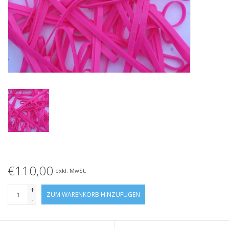
Geknotete Elastikschlaufe
Schwarze Gummibänder –
Sonderangebot!
Weiße Gummibänder –
Sonderangebot!
€110,00
exkl. MwSt.
+
ZUM WARENKORB HINZUFÜGEN
-