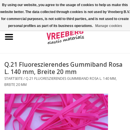
By using our website, you agree to the usage of cookies to help us make this
website better. The data collected through cookies is not used by Vreeberg B.V.
0 Artikel - €0,00
for commercial purposes, is not sold to third parties, and is not used to create
personal profiles as part of its business operations.
Manage cookies
Startseite
Überschuhe
Bunte Gummibänder
Q.21 Fluoreszierendes Gummiband Rosa
L. 140 mm, Breite 20 mm
Gummispannseile
STARTSEITE
/
Q.21 FLUORESZIERENDES GUMMIBAND ROSA L. 140 MM,
BREITE 20 MM
Palettenspanner
Kreuzgummibänder/X-Bands
Fastfix-Spannbänder