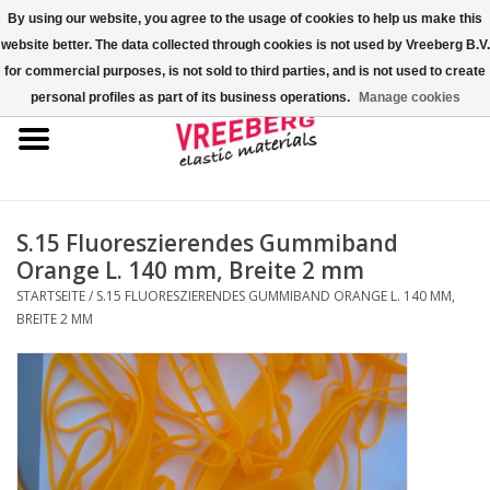
By using our website, you agree to the usage of cookies to help us make this
website better. The data collected through cookies is not used by Vreeberg B.V.
0 Artikel - €0,00
for commercial purposes, is not sold to third parties, and is not used to create
personal profiles as part of its business operations.
Manage cookies
Startseite
Überschuhe
Bunte Gummibänder
S.15 Fluoreszierendes Gummiband
Orange L. 140 mm, Breite 2 mm
Gummispannseile
STARTSEITE
/
S.15 FLUORESZIERENDES GUMMIBAND ORANGE L. 140 MM,
BREITE 2 MM
Palettenspanner
Kreuzgummibänder/X-Bands
Fastfix-Spannbänder