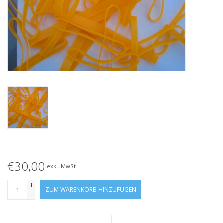
Geknotete Elastikschlaufe
Schwarze Gummibänder –
Sonderangebot!
Weiße Gummibänder –
Sonderangebot!
€30,00
exkl. MwSt.
+
ZUM WARENKORB HINZUFÜGEN
-