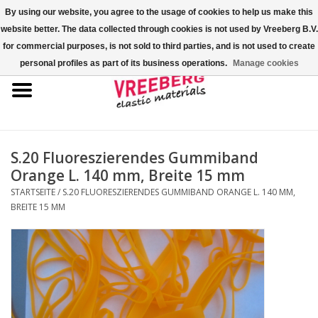
By using our website, you agree to the usage of cookies to help us make this
website better. The data collected through cookies is not used by Vreeberg B.V.
0 Artikel - €0,00
for commercial purposes, is not sold to third parties, and is not used to create
personal profiles as part of its business operations.
Manage cookies
Startseite
Überschuhe
Bunte Gummibänder
S.20 Fluoreszierendes Gummiband
Orange L. 140 mm, Breite 15 mm
Gummispannseile
STARTSEITE
/
S.20 FLUORESZIERENDES GUMMIBAND ORANGE L. 140 MM,
BREITE 15 MM
Palettenspanner
Kreuzgummibänder/X-Bands
Fastfix-Spannbänder