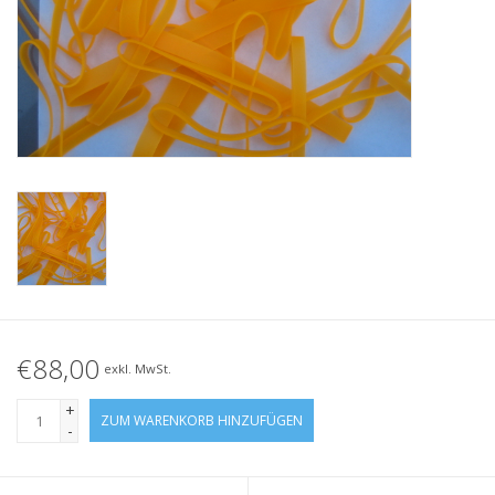
Geknotete Elastikschlaufe
Schwarze Gummibänder –
Sonderangebot!
Weiße Gummibänder –
Sonderangebot!
€88,00
exkl. MwSt.
+
ZUM WARENKORB HINZUFÜGEN
-