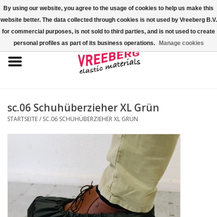
By using our website, you agree to the usage of cookies to help us make this
website better. The data collected through cookies is not used by Vreeberg B.V.
0 Artikel - €0,00
for commercial purposes, is not sold to third parties, and is not used to create
personal profiles as part of its business operations.
Manage cookies
Startseite
Überschuhe
Bunte Gummibänder
sc.06 Schuhüberzieher XL Grün
STARTSEITE
/
SC.06 SCHUHÜBERZIEHER XL GRÜN
Gummispannseile
Palettenspanner
Kreuzgummibänder/X-Bands
Fastfix-Spannbänder