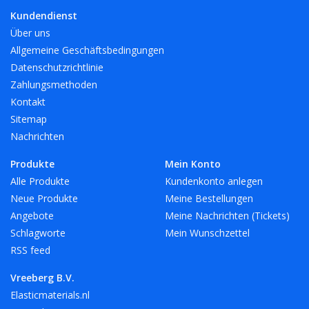
- Groß für Größe 37 – 41
Kundendienst
- XL für Größe 42 – 46
Über uns
In verschiedenen Farben erhältlich.
Allgemeine Geschäftsbedingungen
Waschbar
Datenschutzrichtlinie
Maschinenwaschbar bei 40 Grad.
Zahlungsmethoden
Kontakt
Logo
Sitemap
Ab 10 Paar können wir Ihr Logo auf den Überschuh bringen.
Nachrichten
Produkte
Mein Konto
Alle Produkte
Kundenkonto anlegen
Neue Produkte
Meine Bestellungen
Angebote
Meine Nachrichten (Tickets)
Schlagworte
Mein Wunschzettel
RSS feed
Vreeberg B.V.
Elasticmaterials.nl