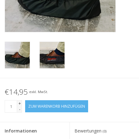
Geknotete Elastikschlaufe
Schwarze Gummibänder –
Sonderangebot!
Weiße Gummibänder –
Sonderangebot!
€14,95
exkl. MwSt.
+
ZUM WARENKORB HINZUFÜGEN
-
Informationen
Bewertungen
(0)