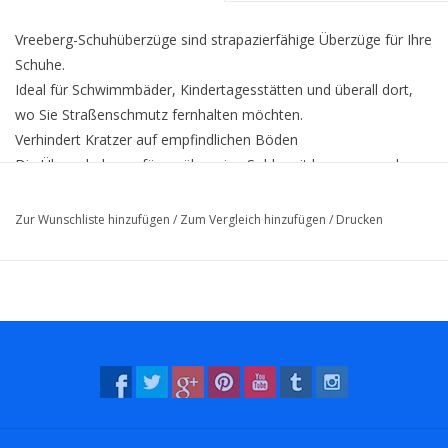
Vreeberg-Schuhüberzüge sind strapazierfähige Überzüge für Ihre
Schuhe.
Ideal für Schwimmbäder, Kindertagesstätten und überall dort,
wo Sie Straßenschmutz fernhalten möchten.
Verhindert Kratzer auf empfindlichen Böden
Die Überschuhe verfügen über eine Sohle mit hervorragenden
Anti-Rutsch-Eigenschaften, die auch auf nassen Böden
funktionieren.
Zur Wunschliste hinzufügen
/
Zum Vergleich hinzufügen
/
Drucken
Dauerhaft
Die Schuhüberzüge werden vollständig in den Benelux-Ländern
hergestellt, einschließlich der Sohle, des Stoffes und der
Montage.
Überschuhe sind extrem robust und langlebig; Schluss mit
blauem Einwegmüll.
Aufführungen
Es gibt 2 Größen: